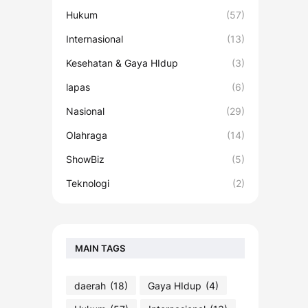
Hukum
(57)
Internasional
(13)
Kesehatan & Gaya HIdup
(3)
lapas
(6)
Nasional
(29)
Olahraga
(14)
ShowBiz
(5)
Teknologi
(2)
MAIN TAGS
daerah
(18)
Gaya HIdup
(4)