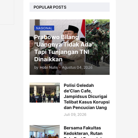
POPULAR POSTS
NASIONAL
Prabowo Bilang
"Uangnya Tidak Ada"
Tapi Tunjangan TNI
Dinaikkan
by
Hobi Nulis
-
Agustus 04, 2026
Polisi Geledah
de'Clan Cafe,
Jampidsus Dicurigai
Telibat Kasus Korupsi
dan Pencucian Uang
Juli 09, 2026
Bersama Fakultas
Kedokteran, Rutan