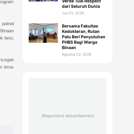
Verde Tuai Respect
program
dari Seluruh Dunia
Juli 05, 2026
 patnal
Bersama Fakultas
 Binaan
Kedokteran, Rutan
Palu Beri Penyuluhan
k besi,
PHBS Bagi Warga
Binaan
Agustus 02, 2026
encegah
n terus
Responsive Advertisement