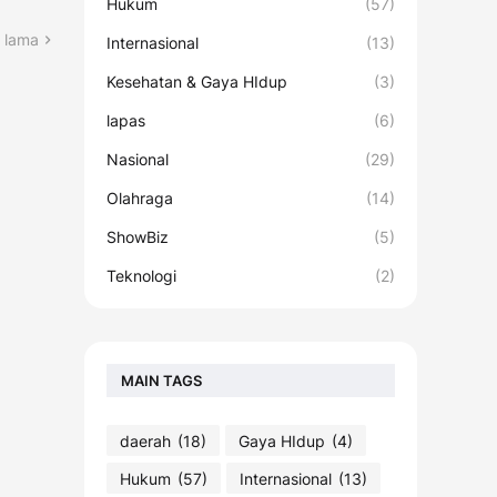
Hukum
(57)
 lama
Internasional
(13)
Kesehatan & Gaya HIdup
(3)
lapas
(6)
Nasional
(29)
Olahraga
(14)
ShowBiz
(5)
Teknologi
(2)
MAIN TAGS
daerah
(18)
Gaya HIdup
(4)
Hukum
(57)
Internasional
(13)