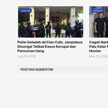
HUKUM
DAERAH
Polisi Geledah de'Clan Cafe, Jampidsus
Cegah Nark
Dicurigai Telibat Kasus Korupsi dan
Palu Gelar
Pencucian Uang
Hunian
July 09, 2026
May 29, 2026
POSTING KOMENTAR