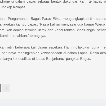
phone di dalam Lapas sebagai bentuk dukungan kami terhadap 
" ungkap Kalapas.
satuan Pengamanan, Bagus Paras Etika, mengungkapkan tim satops
hayakan kamtib Lapas. "Razia kali ini menyasar dua kamar Warga
emukan adalah terminal listrik dan kabel rakitan, kipas angin, sendo
 kami musnahkan," terangnya.
ukan rutin beberapa kali dalam sepekan. Hal ini dilakukan guna m
us berupaya meningkatkan kewaspadaan di dalam Lapas. Razia aka
ciptanya kondusifitas di Lapas Banjarbaru," pungkas Bagus.