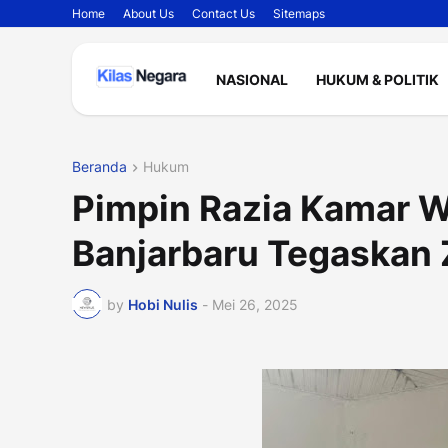
Home
About Us
Contact Us
Sitemaps
NASIONAL
HUKUM & POLITIK
Beranda
Hukum
Pimpin Razia Kamar W
Banjarbaru Tegaskan 
by
Hobi Nulis
-
Mei 26, 2025