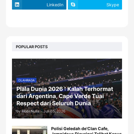
LinkedIn
Skype
footer-wrapper
POPULAR POSTS
OLAHRAGA
Piala Dunia 2026 : Kalah Terhormat
dari Argentina, Cape Verde Tuai
Respect dari Seluruh Dunia
by
Hobi Nulis
-
Juli 05, 2026
Polisi Geledah de'Clan Cafe,
Jampidsus Dicurigai Telibat Kasus