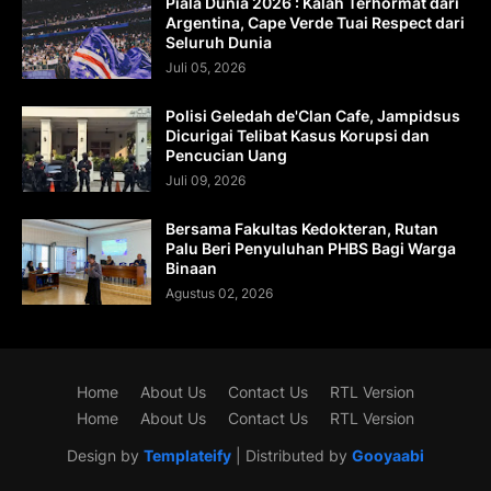
Piala Dunia 2026 : Kalah Terhormat dari
Argentina, Cape Verde Tuai Respect dari
Seluruh Dunia
Juli 05, 2026
Polisi Geledah de'Clan Cafe, Jampidsus
Dicurigai Telibat Kasus Korupsi dan
Pencucian Uang
Juli 09, 2026
Bersama Fakultas Kedokteran, Rutan
Palu Beri Penyuluhan PHBS Bagi Warga
Binaan
Agustus 02, 2026
Home
About Us
Contact Us
RTL Version
Home
About Us
Contact Us
RTL Version
Design by
Templateify
| Distributed by
Gooyaabi