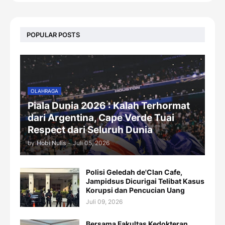
POPULAR POSTS
OLAHRAGA
Piala Dunia 2026 : Kalah Terhormat
dari Argentina, Cape Verde Tuai
Respect dari Seluruh Dunia
by
Hobi Nulis
-
Juli 05, 2026
Polisi Geledah de'Clan Cafe,
Jampidsus Dicurigai Telibat Kasus
Korupsi dan Pencucian Uang
Juli 09, 2026
Bersama Fakultas Kedokteran,