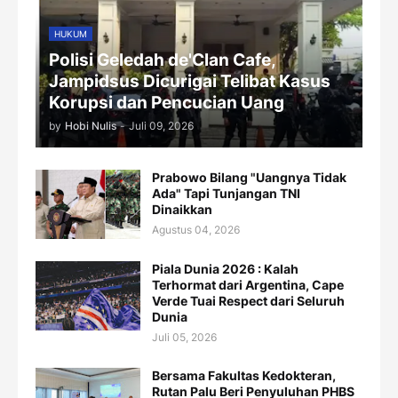
HUKUM
Polisi Geledah de'Clan Cafe,
Jampidsus Dicurigai Telibat Kasus
Korupsi dan Pencucian Uang
by
Hobi Nulis
-
Juli 09, 2026
Prabowo Bilang "Uangnya Tidak
Ada" Tapi Tunjangan TNI
Dinaikkan
Agustus 04, 2026
Piala Dunia 2026 : Kalah
Terhormat dari Argentina, Cape
Verde Tuai Respect dari Seluruh
Dunia
Juli 05, 2026
Bersama Fakultas Kedokteran,
Rutan Palu Beri Penyuluhan PHBS