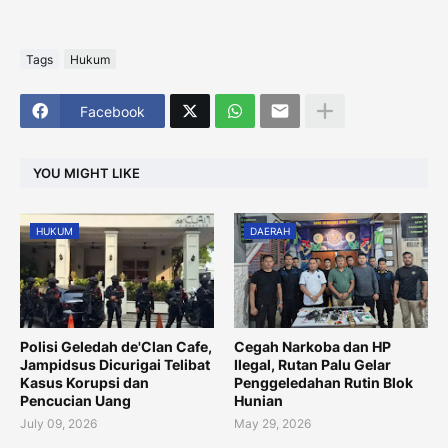
Tags
Hukum
Facebook
YOU MIGHT LIKE
HUKUM
DAERAH
Polisi Geledah de'Clan Cafe,
Cegah Narkoba dan HP
Jampidsus Dicurigai Telibat
Ilegal, Rutan Palu Gelar
Kasus Korupsi dan
Penggeledahan Rutin Blok
Pencucian Uang
Hunian
July 09, 2026
May 29, 2026