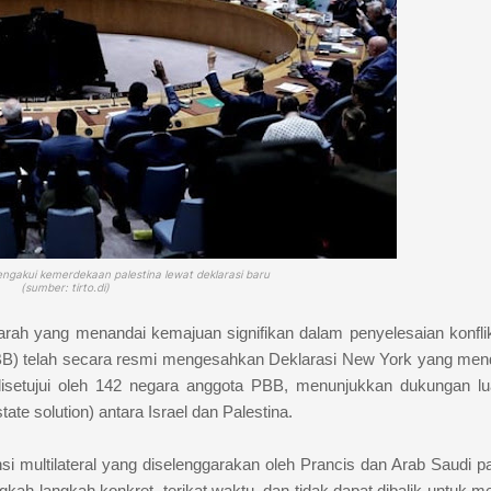
gakui kemerdekaan palestina lewat deklarasi baru
(sumber: tirto.di)
rah yang menandai kemajuan signifikan dalam penyelesaian konfli
BB) telah secara resmi mengesahkan Deklarasi New York yang me
disetujui oleh 142 negara anggota PBB, menunjukkan dukungan lu
ate solution) antara Israel dan Palestina.
i multilateral yang diselenggarakan oleh Prancis dan Arab Saudi pa
ah-langkah konkret, terikat waktu, dan tidak dapat dibalik untuk m