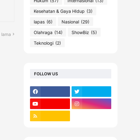
Hukum
(57)
Internasional
(13)
Kesehatan & Gaya HIdup
(3)
lapas
(6)
Nasional
(29)
Olahraga
(14)
ShowBiz
(5)
 lama
Teknologi
(2)
FOLLOW US