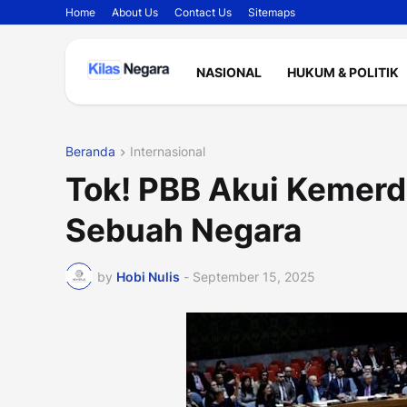
Home
About Us
Contact Us
Sitemaps
NASIONAL
HUKUM & POLITIK
Beranda
Internasional
Tok! PBB Akui Kemerd
Sebuah Negara
by
Hobi Nulis
-
September 15, 2025