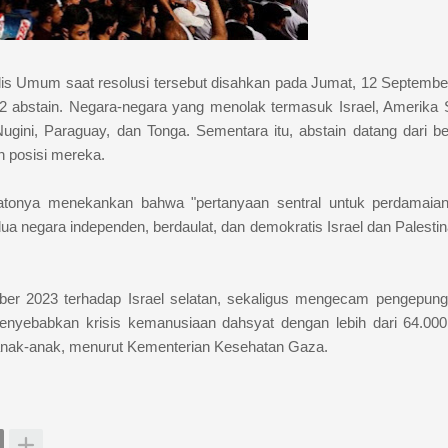
lis Umum saat resolusi tersebut disahkan pada Jumat, 12 Septembe
 abstain. Negara-negara yang menolak termasuk Israel, Amerika S
ugini, Paraguay, dan Tonga. Sementara itu, abstain datang dari b
 posisi mereka.
idatonya menekankan bahwa "pertanyaan sentral untuk perdamaia
ua negara independen, berdaulat, dan demokratis Israel dan Palestin
er 2023 terhadap Israel selatan, sekaligus mengecam pengepun
menyebabkan krisis kemanusiaan dahsyat dengan lebih dari 64.00
 anak-anak, menurut Kementerian Kesehatan Gaza.