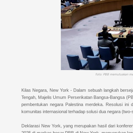
foto: PBB memutuskan men
Kilas Negara, New York - Dalam sebuah langkah berseja
Tengah, Majelis Umum Perserikatan Bangsa-Bangsa (P
pembentukan negara Palestina merdeka. Resolusi ini 
komunitas internasional terhadap solusi dua negara (two-st
Deklarasi New York, yang merupakan hasil dari konferens
2025 di markas besar PBB di New York, menyerukan langk