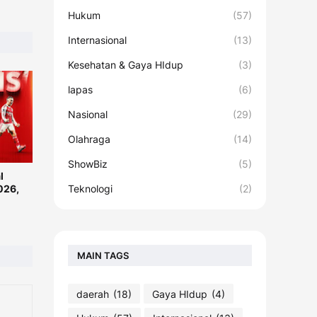
Hukum
(57)
Internasional
(13)
Kesehatan & Gaya HIdup
(3)
lapas
(6)
Nasional
(29)
Olahraga
(14)
ShowBiz
(5)
l
026,
Teknologi
(2)
MAIN TAGS
daerah
(18)
Gaya HIdup
(4)