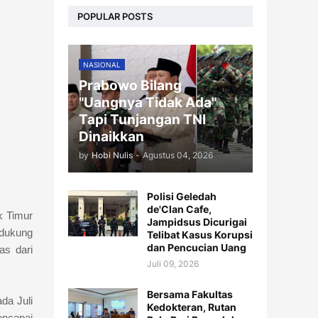
POPULAR POSTS
NASIONAL
Prabowo Bilang
"Uangnya Tidak Ada"
Tapi Tunjangan TNI
Dinaikkan
by
Hobi Nulis
-
Agustus 04, 2026
Polisi Geledah
de'Clan Cafe,
k Timur
Jampidsus Dicurigai
ndukung
Telibat Kasus Korupsi
dan Pencucian Uang
as dari
Juli 09, 2026
Bersama Fakultas
da Juli
Kedokteran, Rutan
encapai