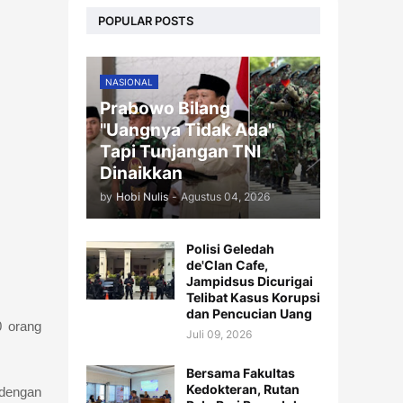
POPULAR POSTS
NASIONAL
Prabowo Bilang
"Uangnya Tidak Ada"
Tapi Tunjangan TNI
Dinaikkan
by
Hobi Nulis
-
Agustus 04, 2026
Polisi Geledah
de'Clan Cafe,
Jampidsus Dicurigai
Telibat Kasus Korupsi
dan Pencucian Uang
0 orang
Juli 09, 2026
Bersama Fakultas
Kedokteran, Rutan
 dengan