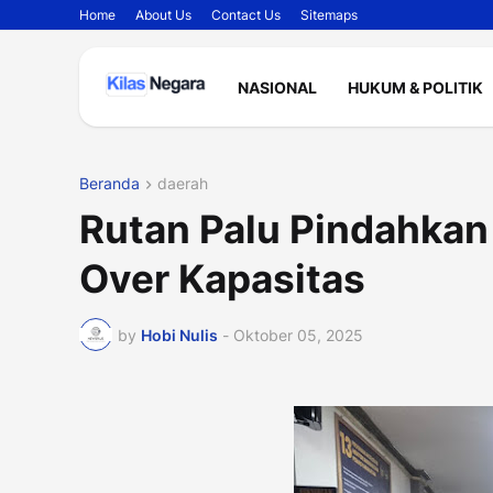
Home
About Us
Contact Us
Sitemaps
NASIONAL
HUKUM & POLITIK
Beranda
daerah
Rutan Palu Pindahkan
Over Kapasitas
by
Hobi Nulis
-
Oktober 05, 2025