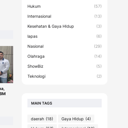
Hukum
(57)
Internasional
(13)
Kesehatan & Gaya HIdup
(3)
lapas
(6)
Nasional
(29)
Olahraga
(14)
ShowBiz
(5)
Teknologi
(2)
na,
KBM
MAIN TAGS
daerah
(18)
Gaya HIdup
(4)