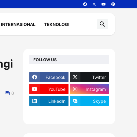
INTERNASIONAL
TEKNOLOGI
FOLLOW US
ngi
Facebook
Twitter
YouTube
Instagram
0
LinkedIn
Skype
footer-wrapper