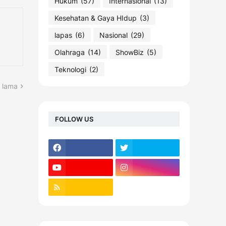
Hukum
(57)
Internasional
(13)
Kesehatan & Gaya HIdup
(3)
lapas
(6)
Nasional
(29)
Olahraga
(14)
ShowBiz
(5)
Teknologi
(2)
 lama
FOLLOW US