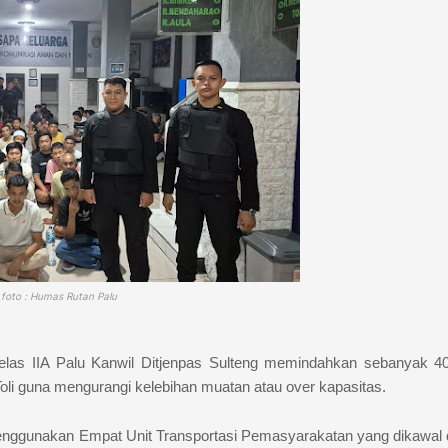
foto : Humas Rutan Palu
elas IIA Palu Kanwil Ditjenpas Sulteng memindahkan sebanyak 4
li guna mengurangi kelebihan muatan atau over kapasitas.
enggunakan Empat Unit Transportasi Pemasyarakatan yang dikawal