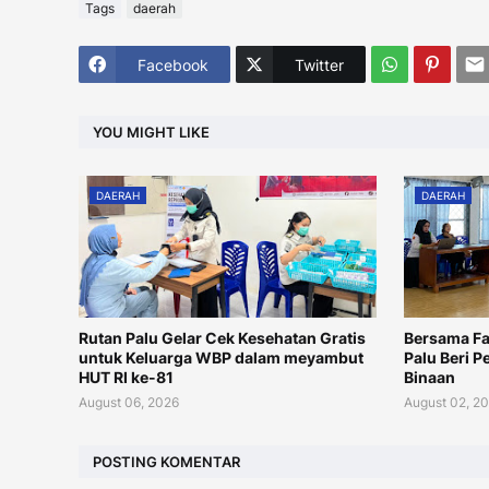
Tags
daerah
Facebook
Twitter
YOU MIGHT LIKE
DAERAH
DAERAH
Rutan Palu Gelar Cek Kesehatan Gratis
Bersama Fa
untuk Keluarga WBP dalam meyambut
Palu Beri 
HUT RI ke-81
Binaan
August 06, 2026
August 02, 2
POSTING KOMENTAR