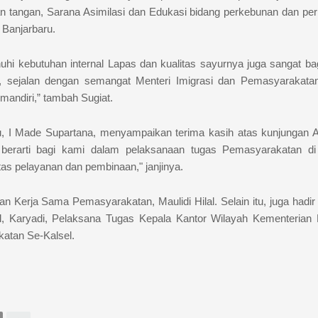
an tangan, Sarana Asimilasi dan Edukasi bidang perkebunan dan per
 Banjarbaru.
uhi kebutuhan internal Lapas dan kualitas sayurnya juga sangat bag
 sejalan dengan semangat Menteri Imigrasi dan Pemasyarakata
andiri,” tambah Sugiat.
, I Made Supartana, menyampaikan terima kasih atas kunjungan 
 berarti bagi kami dalam pelaksanaan tugas Pemasyarakatan d
as pelayanan dan pembinaan," janjinya.
 dan Kerja Sama Pemasyarakatan, Maulidi Hilal. Selain itu, juga hadi
l, Karyadi, Pelaksana Tugas Kepala Kantor Wilayah Kementeria
atan Se-Kalsel.