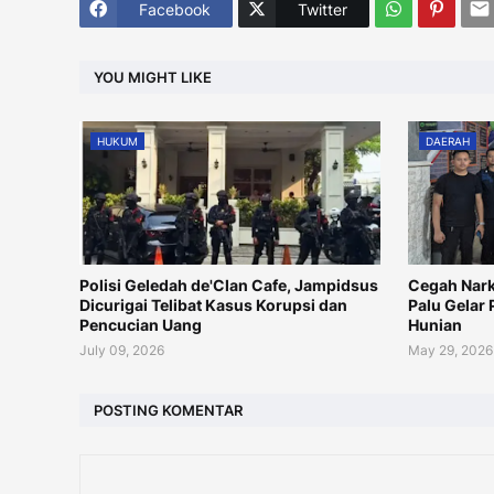
Facebook
Twitter
YOU MIGHT LIKE
HUKUM
DAERAH
Polisi Geledah de'Clan Cafe, Jampidsus
Cegah Nark
Dicurigai Telibat Kasus Korupsi dan
Palu Gelar
Pencucian Uang
Hunian
July 09, 2026
May 29, 2026
POSTING KOMENTAR