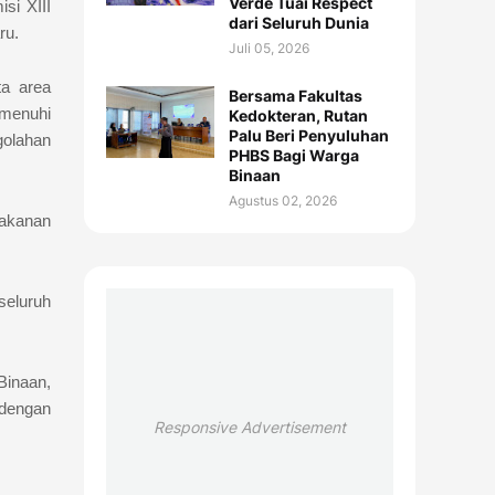
Verde Tuai Respect
si XIII
dari Seluruh Dunia
ru.
Juli 05, 2026
ta area
Bersama Fakultas
emenuhi
Kedokteran, Rutan
Palu Beri Penyuluhan
golahan
PHBS Bagi Warga
Binaan
Agustus 02, 2026
makanan
seluruh
Binaan,
 dengan
Responsive Advertisement