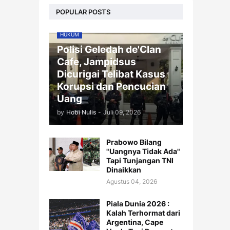
POPULAR POSTS
HUKUM
Polisi Geledah de'Clan
Cafe, Jampidsus
Dicurigai Telibat Kasus
Korupsi dan Pencucian
Uang
by
Hobi Nulis
-
Juli 09, 2026
Prabowo Bilang
"Uangnya Tidak Ada"
Tapi Tunjangan TNI
Dinaikkan
Agustus 04, 2026
Piala Dunia 2026 :
Kalah Terhormat dari
Argentina, Cape