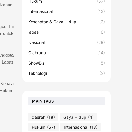
Hukum
(57)
ikanan,
Internasional
(13)
Kesehatan & Gaya HIdup
(3)
us. Ini
lapas
(6)
n untuk
Nasional
(29)
Olahraga
(14)
Anggota
i Lapas
ShowBiz
(5)
Teknologi
(2)
r Kepala
n Hukum
MAIN TAGS
daerah
(18)
Gaya HIdup
(4)
Hukum
(57)
Internasional
(13)