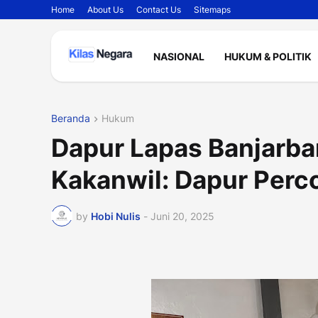
Home
About Us
Contact Us
Sitemaps
NASIONAL
HUKUM & POLITIK
Beranda
Hukum
Dapur Lapas Banjarbaru
Kakanwil: Dapur Perco
by
Hobi Nulis
-
Juni 20, 2025