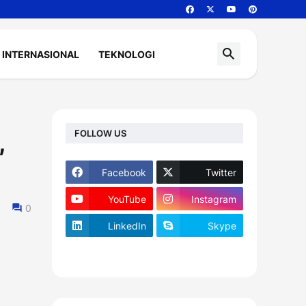
INTERNASIONAL
TEKNOLOGI
FOLLOW US
,
Facebook
Twitter
YouTube
Instagram
0
LinkedIn
Skype
footer-wrapper